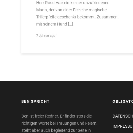
Herr Rossi war ein kleiner unzufriedener
Mann, der von einer Fee eine magische
Trillerpfeife geschenkt bekommt. Zusammen
mit seinem Hund […]
7 Jahren ago
BEN SPRICHT
OBLIGAT
Ben ist freier Redner. Er findet stets die
DATENSC
richtigen Worte bei Trauungen und Feiern,
IMPRESS
steht aber auch begleitend zur Seite in