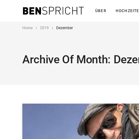
ÜBER
HOCHZEIT
Home
2019
Dezember
Archive Of Month: Dez