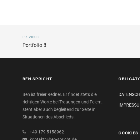
PREVIOUS
Portfolio 8
BEN SPRICHT
OBLIGAT
Ben ist freier Redner. Er findet stets die
DATENSC
richtigen Worte bei Trauungen und Feiern,
IMPRESS
steht aber auch begleitend zur Seite in
Situationen des Abschieds.
+49 179 5158962
COOKIES
kontakt@ben-spricht.de