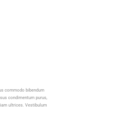
 tellus commodo bibendum
 risus condimentum purus,
diam ultrices. Vestibulum