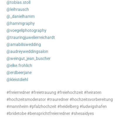
@tobias.stoll
@leihrausch
@_danielhamm
@hammgraphy
@voegeliphotography
@trauringjuwelierreichardt
@amabiliswedding
@audreyweddingsalon
@weingut_jean_buscher
@elke.frohlich
@erdbeerjane
@kleistdiehl
#freierredner #freietrauung #freiehochzeit #heiraten
#hochzeitsmoderator #trauredner #hochzeitsvorbereitung
#mannheim #pfalzhochzeit #heidelberg #ludwigshafen
#bridetobe #bensprichtfreierredner #shesaidyes