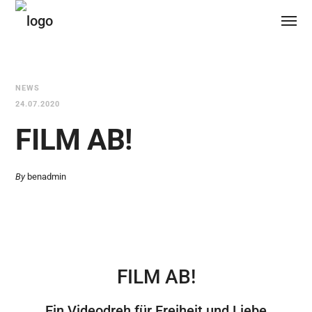
NEWS
24.07.2020
FILM AB!
By
benadmin
FILM AB!
Ein Videodreh für Freiheit und Liebe