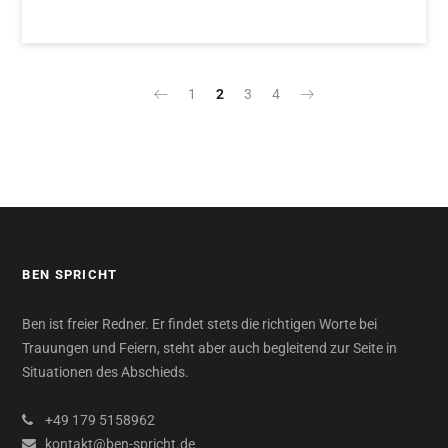
1
2
3
4
BEN SPRICHT
Ben ist freier Redner. Er findet stets die richtigen Worte bei
Trauungen und Feiern, steht aber auch begleitend zur Seite in
Situationen des Abschieds.
+49 179 5158962
kontakt@ben-spricht.de