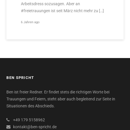
Arbeitsdress sozusagen. Aber an
#freietrauungen ist seit März nicht mehr zu […]
6 Jahren ago
BEN SPRICHT
Ben ist freier Redner. Er findet stets die richtigen Worte bei
Trauungen und Feiern, steht aber auch begleitend zur Seite in
Situationen des Abschieds.
+49 179 5158962
kontakt@ben-spricht.de